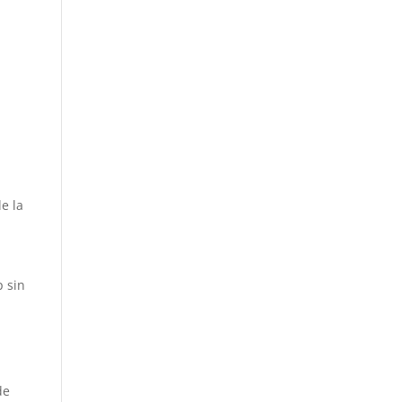
de la
p sin
de