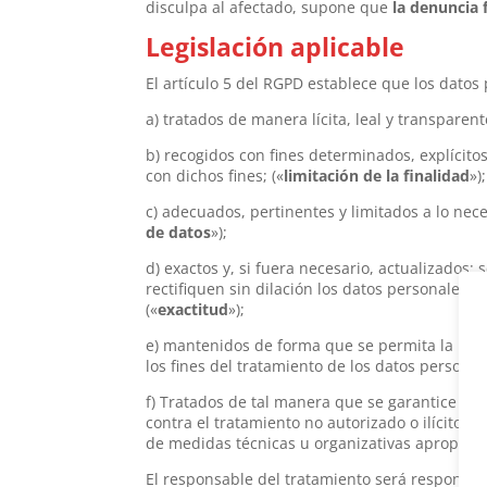
disculpa al afectado, supone que
la denuncia 
Legislación aplicable
El artículo 5 del RGPD establece que los datos
a) tratados de manera lícita, leal y transparent
b) recogidos con fines determinados, explícito
con dichos fines; («
limitación de la finalidad
»);
c) adecuados, pertinentes y limitados a lo nece
de datos
»);
d) exactos y, si fuera necesario, actualizado
rectifiquen sin dilación los datos personales q
(«
exactitud
»);
e) mantenidos de forma que se permita la iden
los fines del tratamiento de los datos personal
f) Tratados de tal manera que se garantice un
contra el tratamiento no autorizado o ilícito y
de medidas técnicas u organizativas apropiada
El responsable del tratamiento será responsab