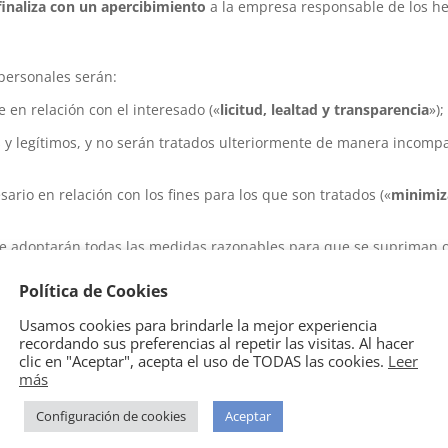
finaliza con un apercibimiento
a la empresa responsable de los h
 personales serán:
e en relación con el interesado («
licitud, lealtad y transparencia
»);
s y legítimos, y no serán tratados ulteriormente de manera incompa
sario en relación con los fines para los que son tratados («
minimiz
s; se adoptarán todas las medidas razonables para que se supriman 
ue sean inexactos con respecto a los fines para los que se tratan
Política de Cookies
tificación de los interesados durante no más tiempo del necesario
Usamos cookies para brindarle la mejor experiencia
es («
limitación del plazo de conservación
»);
recordando sus preferencias al repetir las visitas. Al hacer
clic en "Aceptar", acepta el uso de TODAS las cookies.
Leer
a seguridad adecuada de los datos personales, incluida la protecci
más
 contra su pérdida, destrucción o daño accidental, mediante la apli
s («
integridad y confidencialidad
»).
Configuración de cookies
Aceptar
le del cumplimiento de lo dispuesto en el apartado 1 y capaz de