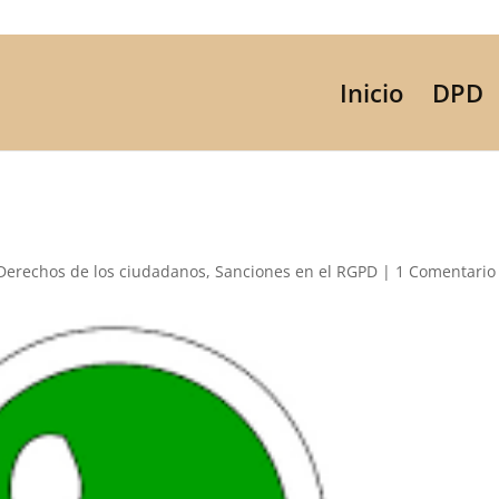
Inicio
DPD
Derechos de los ciudadanos
,
Sanciones en el RGPD
|
1 Comentario